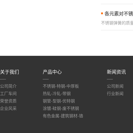
各元素对不锈
不锈钢弹簧的质量
关于我们
产品中心
新闻资讯
公司简介
不锈钢-特钢-中厚板
公司新闻
工厂车间
热轧-冷轧-带钢
行业新闻
荣誉资质
钢管-型钢-优特钢
企业风采
涂镀-硅钢-废不锈钢
有色金属-建筑钢材-铬